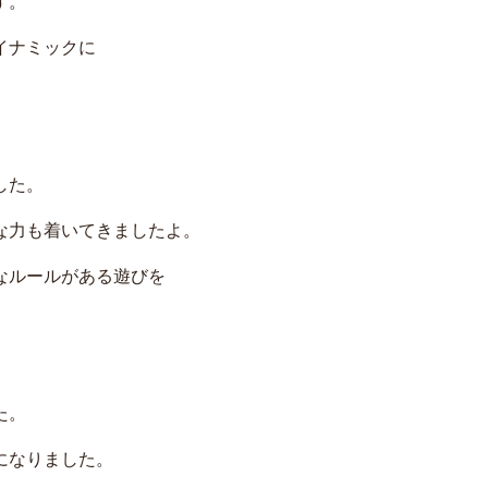
す。
イナミックに
。
した。
な力も着いてきましたよ。
なルールがある遊びを
た。
になりました。