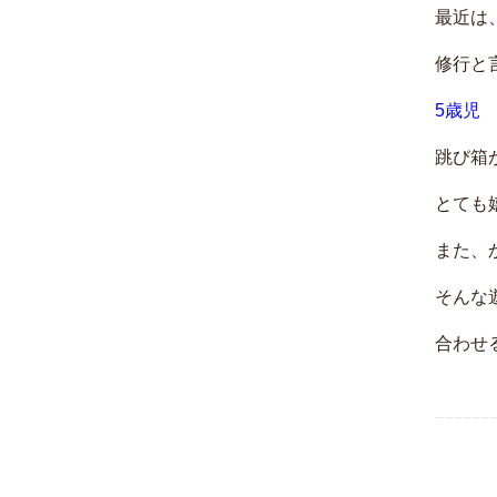
最近は
修行と
5歳児
跳び箱
とても
また、
そんな
合わせ