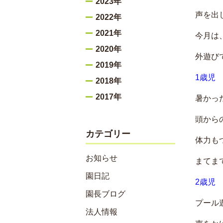
2023年
声を出
2022年
2021年
今月は
2020年
外遊び
2019年
1歳児
2018年
2017年
暑かっ
頭から
カテゴリー
体力も
お知らせ
まてま
園日記
2歳児
園長ブログ
プール
法人情報