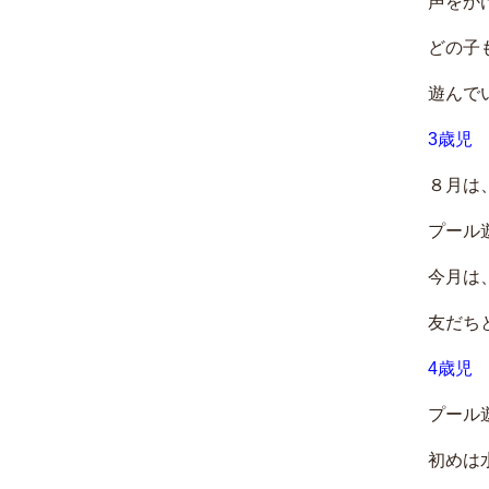
声をか
どの子
遊んで
3歳児
８月は
プール
今月は
友だち
4歳児
プール
初めは